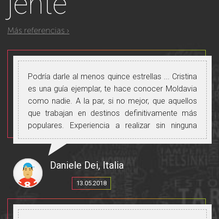
jente
Más referencias ›
Podría darle al menos quince estrellas ... Cristina
es una guía ejemplar, te hace conocer Moldavia
como nadie. A la par, si no mejor, que aquellos
que trabajan en destinos definitivamente más
populares. Experiencia a realizar sin ninguna
duda.
Daniele Dei, Italia
13.05.2018