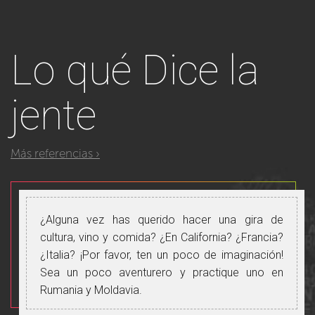
Lo qué
Dice la
jente
Más referencias ›
¿Alguna vez has querido hacer una gira de
cultura, vino y comida? ¿En California? ¿Francia?
¿Italia? ¡Por favor, ten un poco de imaginación!
Sea un poco aventurero y practique uno en
Rumania y Moldavia.
Tuve la suerte de participar en una gira