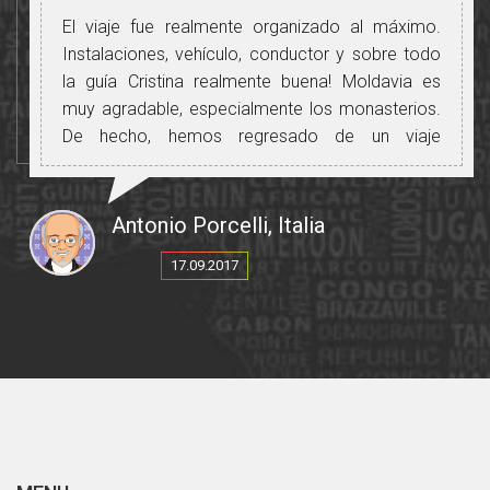
educación.
El viaje fue realmente organizado al máximo.
El viaje fue una sinfonía de historia, comida,
Instalaciones, vehículo, conductor y sobre todo
bebida, música y baile. Bailando con los gitanos
la guía Cristina realmente buena! Moldavia es
no menos. Te digo que fue fabuloso,
muy agradable, especialmente los monasterios.
embriagador. Tenemos historia: un vertiginoso
De hecho, hemos regresado de un viaje
torbellino de guerras, batallas y luchas
gastronómico un poco borrachos. Los vinos y la
sangrientas. De conquistas y anexiones, de
cocina realmente buenos!
ejércitos arrasando el campo, violando,
¡Gracias de nuevo!
Antonio Porcelli, Italia
saqueando y empalando. Escuchamos historias
coloridas sobre las tribus dacias, el Imperio
17.09.2017
Romano, la Horda Roja, los Sajones, el Imperio
Otomano, la era comunista bajo Ceausescu. Y
no olvidemos mencionar al viejo Conde Drácula,
Vlad el Empalador, que provenía de Transilvania.
Realmente, merecíamos cada gota de hootch
que conseguimos en el camino para
recuperarnos de todas las tragedias que
sufrimos indirectamente.