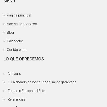
MENU
En Rumania nos encantaron las hermosas
ciudades de Sibiu y Sighisoara. En Sighisoara
Pagina principal
extrañamos ver la casa donde nació Drácula
porque se estaba filmando una película y la
Acerca de nosotros
habían cerrado para los visitantes.
Blog
Afortunadamente, tuvimos una degustación de
licor y brandy para animarnos. Todavía no
Calendario
habíamos almorzado y nuestros estómagos
Contáctenos
estaban vacíos, lo que ayudó a levantar el
estado de ánimo rápidamente.
LO QUE OFRECEMOS
Lo más destacado fue nuestra visita a la casa de
una familia romaní en Transilvania y aprender
All Tours
más sobre su cultura y estilo de vida. (Puede leer
una historia sobre esto en mi blog aquí.) No
El calendario de los tour con salida garantada
todos los gitanos son mendigos que viven en las
Tours en Europa del Este
calles de las grandes ciudades. Siempre es
Referencias
bueno estar desilusionado de tus prejuicios y
nociones preconcebidas.