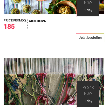
NOW
1 day
PRICE FROM(€):
MOLDOVA
185
Jetzt bestellen
BOOK
NOW
1 day