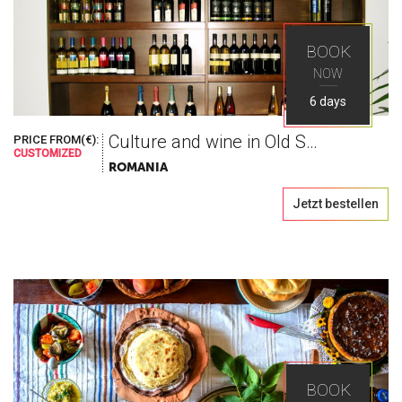
BOOK
NOW
6 days
Culture and wine in Old Saxon Land
PRICE FROM(€):
CUSTOMIZED
ROMANIA
Jetzt bestellen
BOOK