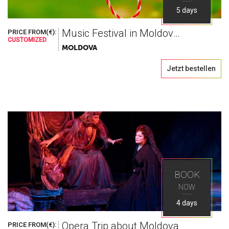
5 days
Music Festival in Moldova - Martisor
PRICE FROM(€):
CUSTOMIZED
MOLDOVA
Jetzt bestellen
BOOK
NOW
4 days
Opera Trip about Moldova
PRICE FROM(€):