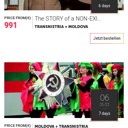
6 days
The STORY of a NON-EXISTING country
PRICE FROM(€):
991
TRANSNISTRIA + MOLDOVA
Jetzt bestellen
06
05-22
7 days
PRICE FROM(€):
MOLDOVA + TRANSNISTRIA