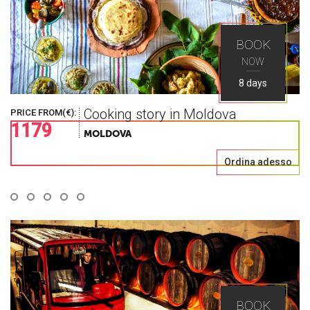
Il mondo così
BOOK
NOW
come lo cerchi
8 days
Cooking story in Moldova
PRICE FROM(€):
1179
Esplora i migliori posti nell'Europa dell'Est con
MOLDOVA
Ways Travel
Ordina adesso
BOOK