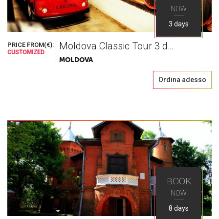
NOW
3 days
Moldova Classic Tour 3 days
PRICE FROM(€):
Il mondo così
CUSTOMIZED
MOLDOVA
Ordina adesso
come lo cerchi
Esplora i migliori posti nell'Europa dell'Est con
Ways Travel
BOOK
NOW
8 days