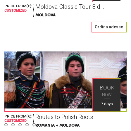
Moldova Classic Tour 8 days
PRICE FROM(€):
CUSTOMIZED
MOLDOVA
Ordina adesso
Il mondo così
come lo cerchi
BOOK
NOW
Esplora i migliori posti nell'Europa dell'Est con
7 days
Ways Travel
Routes to Polish Roots
PRICE FROM(€):
CUSTOMIZED
ROMANIA + MOLDOVA