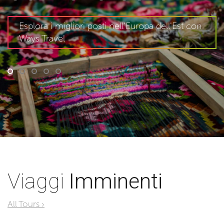
Esplora i migliori posti nell'Europa dell'Est con
Ways Travel
Viaggi
Imminenti
All Tours ›
Il mondo così