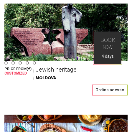
come lo cerchi
Esplora i migliori posti nell'Europa dell'Est con
BOOK
Ways Travel
NOW
4 days
Jewish heritage
PRICE FROM(€):
CUSTOMIZED
MOLDOVA
Ordina adesso