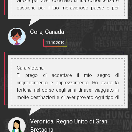
Grazie per aver condiviso la tua conoscenza e
passione per il tuo meraviglioso paese e per
averci trattato come una famiglia.
Cora, Canada
11.10.2019
Cara Victoria,
Ti prego di accettare il mio segno di
ringraziamento e apprezzamento. Ho avuto la
fortuna, nel corso degli anni, di aver viaggiato in
molte destinazioni e di aver provato ogni tipo di
guida. Secondo me sei proprio in cima, uno dei
pochissimi selezionati che riescono a "farlo
bene".
Veronica, Regno Unito di Gran
Come ogni lavoro specializzato, guidare è
Bretagna